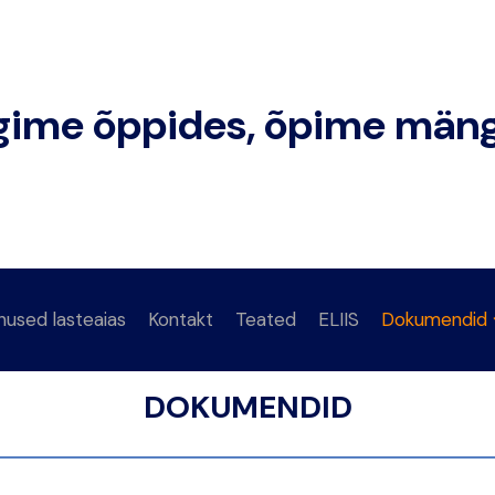
ime õppides, õpime mäng
nused lasteaias
Kontakt
Teated
ELIIS
Dokumendid
DOKUMENDID