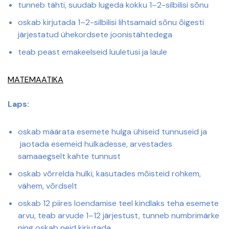
tunneb tähti, suudab lugeda kokku 1–2-silbilisi sõnu
oskab kirjutada 1–2-silbilisi lihtsamaid sõnu õigesti
järjestatud ühekordsete joonistähtedega
teab peast emakeelseid luuletusi ja laule
MATEMAATIKA
Laps:
oskab määrata esemete hulga ühiseid tunnuseid ja
jaotada esemeid hulkadesse, arvestades
samaaegselt kahte tunnust
oskab võrrelda hulki, kasutades mõisteid rohkem,
vähem, võrdselt
oskab 12 piires loendamise teel kindlaks teha esemete
arvu, teab arvude 1–12 järjestust, tunneb numbrimärke
ning oskab neid kirjutada