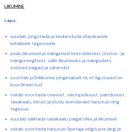
LIIKUMINE
Laps:
suudab pingutada ja keskenduda sihipärasele
kehalisele tegevusele
peab liikumisel ja mängimisel kinni üldistest ohutus- ja
mängureeglitest, valib liikumiseks ja mängudeks
sobivad paigad ja vahendid
sooritab põhiliikumisi pingevabalt nii, et liigutused on
koordineeritud
oskab sooritada osavust, vastupidavust, painduvust,
tasakaalu, kiirust ja jõudu arendavaid harjutusi ning
tegevusi
suudab säilitada tasakaalu paigal olles ja liikumisel
oskab sooritada harjutusi õpetaja selgituste järgi ja