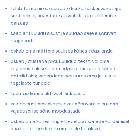
tuleb toime nii eakaaslaste kui ka täiskasvanutega
suhtlemisel, arvestab kaassuhtleja ja suhtlemise
paigaga
saab aru kuuldu sisust ja suudab sellele sobivalt
reageerida
oskab oma mõtteid suulises kõnes edasi anda;
oskab jutustada pildi, kuuldud teksti või oma
kogemuse alusel, anda edasi põhisisu ja olulised
detailid ning vahendada seejuures oma ja teiste
tegelaste tundeid
kasutab kõnes aktiivselt liitlauseid
valdab suhtlemiseks piisavat sõnavara ja suudab
vajadusel ise sõnu moodustada
oskab oma kõnes ning etteöeldud sõnade kordamisel
hääldada õigesti kõiki emakeele häälikuid;