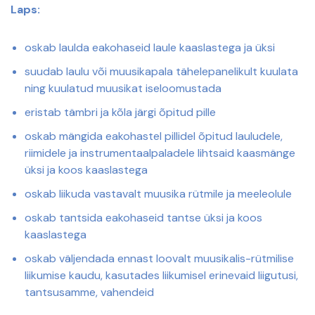
Laps:
oskab laulda eakohaseid laule kaaslastega ja üksi
suudab laulu või muusikapala tähelepanelikult kuulata
ning kuulatud muusikat iseloomustada
eristab tämbri ja kõla järgi õpitud pille
oskab mängida eakohastel pillidel õpitud lauludele,
riimidele ja instrumentaalpaladele lihtsaid kaasmänge
üksi ja koos kaaslastega
oskab liikuda vastavalt muusika rütmile ja meeleolule
oskab tantsida eakohaseid tantse üksi ja koos
kaaslastega
oskab väljendada ennast loovalt muusikalis-rütmilise
liikumise kaudu, kasutades liikumisel erinevaid liigutusi,
tantsusamme, vahendeid