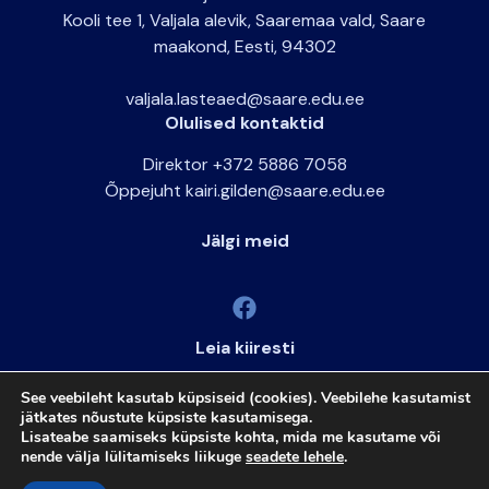
Kooli tee 1, Valjala alevik, Saaremaa vald, Saare
maakond, Eesti, 94302
valjala.lasteaed@saare.edu.ee
Olulised kontaktid
Direktor +372 5886 7058
Õppejuht kairi.gilden@saare.edu.ee
Jälgi meid
Leia kiiresti
ARNO
See veebileht kasutab küpsiseid (cookies). Veebilehe kasutamist
ELIIS
jätkates nõustute küpsiste kasutamisega.
Lisateabe saamiseks küpsiste kohta, mida me kasutame või
nende välja lülitamiseks liikuge
seadete lehele
.