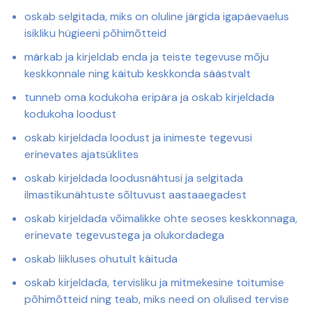
oskab selgitada, miks on oluline järgida igapäevaelus
isikliku hügieeni põhimõtteid
märkab ja kirjeldab enda ja teiste tegevuse mõju
keskkonnale ning käitub keskkonda säästvalt
tunneb oma kodukoha eripära ja oskab kirjeldada
kodukoha loodust
oskab kirjeldada loodust ja inimeste tegevusi
erinevates ajatsüklites
oskab kirjeldada loodusnähtusi ja selgitada
ilmastikunähtuste sõltuvust aastaaegadest
oskab kirjeldada võimalikke ohte seoses keskkonnaga,
erinevate tegevustega ja olukordadega
oskab liikluses ohutult käituda
oskab kirjeldada, tervisliku ja mitmekesine toitumise
põhimõtteid ning teab, miks need on olulised tervise