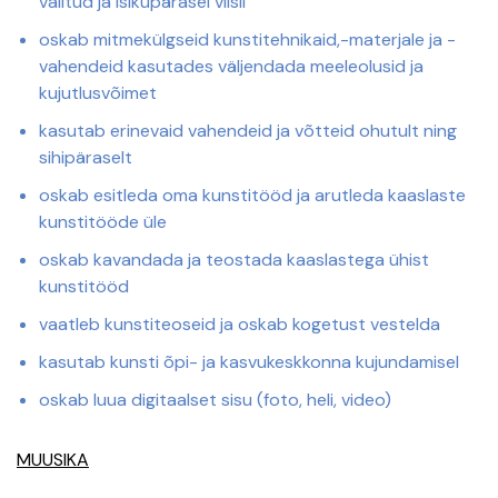
valitud ja isikupärasel viisil
oskab mitmekülgseid kunstitehnikaid,-materjale ja -
vahendeid kasutades väljendada meeleolusid ja
kujutlusvõimet
kasutab erinevaid vahendeid ja võtteid ohutult ning
sihipäraselt
oskab esitleda oma kunstitööd ja arutleda kaaslaste
kunstitööde üle
oskab kavandada ja teostada kaaslastega ühist
kunstitööd
vaatleb kunstiteoseid ja oskab kogetust vestelda
kasutab kunsti õpi- ja kasvukeskkonna kujundamisel
oskab luua digitaalset sisu (foto, heli, video)
MUUSIKA