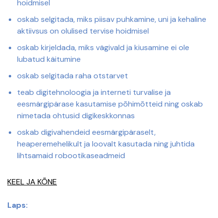
hoidmisel
oskab selgitada, miks piisav puhkamine, uni ja kehaline
aktiivsus on olulised tervise hoidmisel
oskab kirjeldada, miks vägivald ja kiusamine ei ole
lubatud käitumine
oskab selgitada raha otstarvet
teab digitehnoloogia ja interneti turvalise ja
eesmärgipärase kasutamise põhimõtteid ning oskab
nimetada ohtusid digikeskkonnas
oskab digivahendeid eesmärgipäraselt,
heaperemehelikult ja loovalt kasutada ning juhtida
lihtsamaid robootikaseadmeid
KEEL JA KÕNE
Laps: