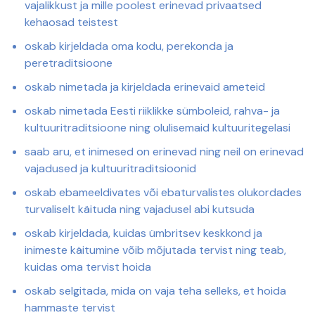
vajalikkust ja mille poolest erinevad privaatsed
kehaosad teistest
oskab kirjeldada oma kodu, perekonda ja
peretraditsioone
oskab nimetada ja kirjeldada erinevaid ameteid
oskab nimetada Eesti riiklikke sümboleid, rahva- ja
kultuuritraditsioone ning olulisemaid kultuuritegelasi
saab aru, et inimesed on erinevad ning neil on erinevad
vajadused ja kultuuritraditsioonid
oskab ebameeldivates või ebaturvalistes olukordades
turvaliselt käituda ning vajadusel abi kutsuda
oskab kirjeldada, kuidas ümbritsev keskkond ja
inimeste käitumine võib mõjutada tervist ning teab,
kuidas oma tervist hoida
oskab selgitada, mida on vaja teha selleks, et hoida
hammaste tervist