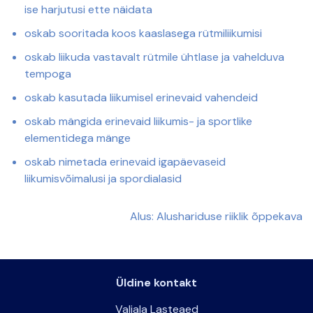
ise harjutusi ette näidata
oskab sooritada koos kaaslasega rütmiliikumisi
oskab liikuda vastavalt rütmile ühtlase ja vahelduva
tempoga
oskab kasutada liikumisel erinevaid vahendeid
oskab mängida erinevaid liikumis- ja sportlike
elementidega mänge
oskab nimetada erinevaid igapäevaseid
liikumisvõimalusi ja spordialasid
Alus: Alushariduse riiklik õppekava
Üldine kontakt
Valjala Lasteaed