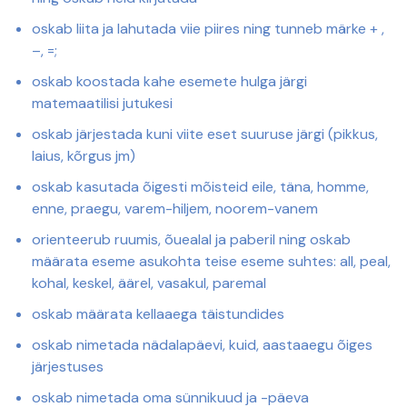
oskab liita ja lahutada viie piires ning tunneb märke + ,
–, =;
oskab koostada kahe esemete hulga järgi
matemaatilisi jutukesi
oskab järjestada kuni viite eset suuruse järgi (pikkus,
laius, kõrgus jm)
oskab kasutada õigesti mõisteid eile, täna, homme,
enne, praegu, varem-hiljem, noorem-vanem
orienteerub ruumis, õuealal ja paberil ning oskab
määrata eseme asukohta teise eseme suhtes: all, peal,
kohal, keskel, äärel, vasakul, paremal
oskab määrata kellaaega täistundides
oskab nimetada nädalapäevi, kuid, aastaaegu õiges
järjestuses
oskab nimetada oma sünnikuud ja -päeva