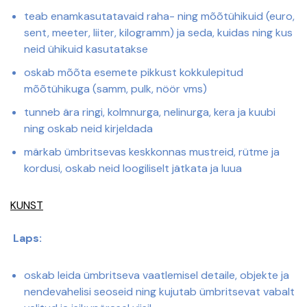
teab enamkasutatavaid raha- ning mõõtühikuid (euro,
sent, meeter, liiter, kilogramm) ja seda, kuidas ning kus
neid ühikuid kasutatakse
oskab mõõta esemete pikkust kokkulepitud
mõõtühikuga (samm, pulk, nöör vms)
tunneb ära ringi, kolmnurga, nelinurga, kera ja kuubi
ning oskab neid kirjeldada
märkab ümbritsevas keskkonnas mustreid, rütme ja
kordusi, oskab neid loogiliselt jätkata ja luua
KUNST
Laps:
oskab leida ümbritseva vaatlemisel detaile, objekte ja
nendevahelisi seoseid ning kujutab ümbritsevat vabalt