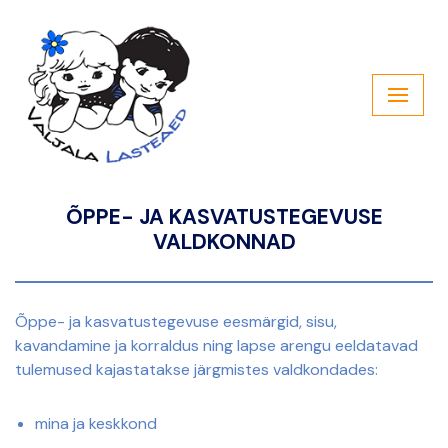
Skip
to
content
ÕPPE- JA KASVATUSTEGEVUSE
VALDKONNAD
Õppe- ja kasvatustegevuse eesmärgid, sisu,
kavandamine ja korraldus ning lapse arengu eeldatavad
tulemused kajastatakse järgmistes valdkondades:
mina ja keskkond