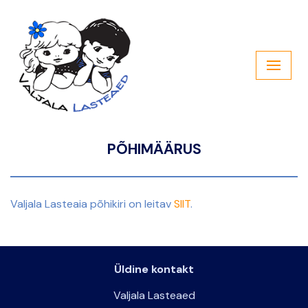
Skip
to
content
PÕHIMÄÄRUS
Valjala Lasteaia põhikiri on leitav
SIIT
.
Üldine kontakt
Valjala Lasteaed