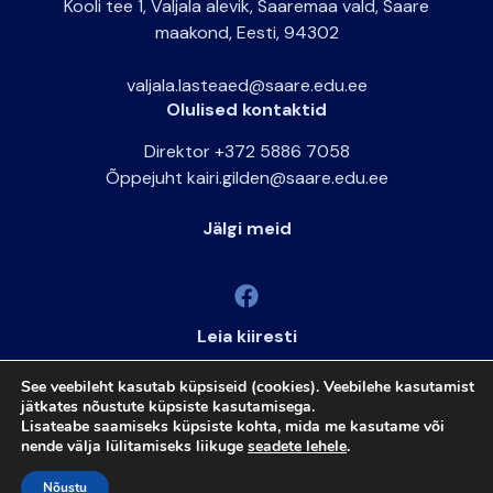
Kooli tee 1, Valjala alevik, Saaremaa vald, Saare
maakond, Eesti, 94302
valjala.lasteaed@saare.edu.ee
Olulised kontaktid
Direktor +372 5886 7058
Õppejuht kairi.gilden@saare.edu.ee
Jälgi meid
Leia kiiresti
ARNO
See veebileht kasutab küpsiseid (cookies). Veebilehe kasutamist
ELIIS
jätkates nõustute küpsiste kasutamisega.
Lisateabe saamiseks küpsiste kohta, mida me kasutame või
nende välja lülitamiseks liikuge
seadete lehele
.
© 2026 Valjala Lasteaed
Nõustu