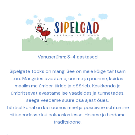
Vanuserühm: 3-4 aastased
Sipelgate tööks on mäng. See on meie kõige tähtsam
töö. Mängides avastame, uurime ja puurime, kuidas
maailm me ümber tiirleb ja pöörleb. Keskkonda ja
ümbritsevat avastame ise vaadeldes ja tunnetades,
seega veedame suure osa ajast õues.
Tähtsal kohal on ka rõõmus meel ja positiivne suhtumine
nii iseendasse kui eakaaslastesse. Hoiame ja hindame
traditsioone.