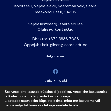
Valjala Lasteaed
Kooli tee 1, Valjala alevik, Saaremaa vald, Saare
maakond, Eesti, 94302
valjala.lasteaed@saare.edu.ee
Olulised kontaktid
Direktor +372 5886 7058
Õppejuht kairi.gilden@saare.edu.ee
Jälgi meid
Leia kiiresti
ARNO
See veebileht kasutab küpsiseid (cookies). Veebilehe kasutamist
ELIIS
jätkates nõustute küpsiste kasutamisega.
Lisateabe saamiseks küpsiste kohta, mida me kasutame või
nende välja lülitamiseks liikuge
seadete lehele
.