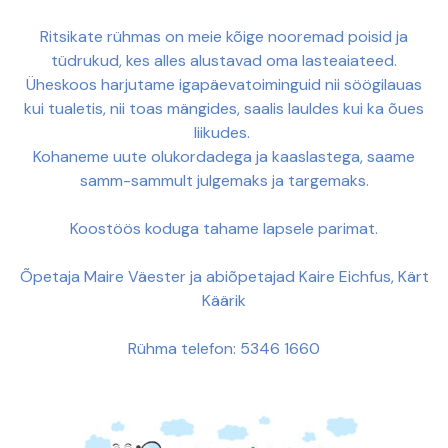
Ritsikate rühmas on meie kõige nooremad poisid ja
tüdrukud, kes alles alustavad oma lasteaiateed.
Üheskoos harjutame igapäevatoiminguid nii söögilauas
kui tualetis, nii toas mängides, saalis lauldes kui ka õues
liikudes.
Kohaneme uute olukordadega ja kaaslastega, saame
samm-sammult julgemaks ja targemaks.
Koostöös koduga tahame lapsele parimat.
Õpetaja Maire Väester ja abiõpetajad Kaire Eichfus, Kärt
Käärik
Rühma telefon: 5346 1660