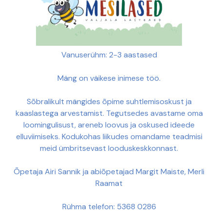
Vanuserühm: 2-3 aastased
Mäng on väikese inimese töö.
Sõbralikult mängides õpime suhtlemisoskust ja
kaaslastega arvestamist. Tegutsedes avastame oma
loomingulisust, areneb loovus ja oskused ideede
elluviimiseks. Kodukohas liikudes omandame teadmisi
meid ümbritsevast looduskeskkonnast.
Õpetaja Airi Sannik ja abiõpetajad Margit Maiste, Merli
Raamat
Rühma telefon: 5368 0286