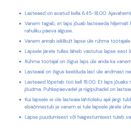
Lasteaed on avatud kella 6.45-18.00. Ajavahem
Vanem tagab, et laps jõuab lasteaeda hiljemalt 
rahuliku päeva alguse.
Vanem annab isiklikult lapse üle rühma töötajale 
Lapsele järele tulles läheb vastutus lapse eest l
Rühma töötajal on õigus laps üle anda ka vanem
Lasteaial on õigus keelduda last üle andmast nar
Lasteaed lõpetab töö kell 18:00. Et laps jõuaks 
jõudma. Puhkepäevadel ja riigipühadel on lastea
Kui lapsele ei ole lasteaia lahtioleku ajal jär
ebaõnnestub ja vanem ei tule lapsele järele ühe t
Lapse puudumisest või haigestumisest tuleb va