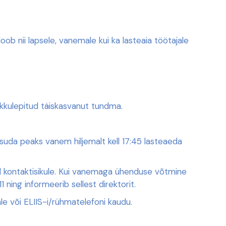
b nii lapsele, vanemale kui ka lasteaia töötajale
okkulepitud täiskasvanut tundma.
asuda peaks vanem hiljemalt kell 17:45 lasteaeda
tud kontaktisikule. Kui vanemaga ühenduse võtmine
 ning informeerib sellest direktorit.
 või ELIIS-i/rühmatelefoni kaudu.