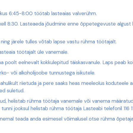
ikus 6:45-8:00 töötab lasteaias valverühm.
kell 8:30. Lasteaeda jõudmine enne õppetegevuste algust loo
ning järele tulles võtab lapse vastu rühma töötajalt.
asteaia töötajalt üle vanemale.
a poolt eelnevalt kokkulepitud täiskasvanule. Laps peab k
ko- või alkoholijoobe tunnustega isikutele.
rahulikult riietuda ja pere saaks heas meeleolus koduteele 
ed suletud.
gi tuldud, helistab rühma töötaja vanemale või vanema määra
unni jooksul helistab rühma töötaja Lasteabi telefonil 116 111
nemal teada anda esimesel võimalusel otse rühma õpetajale