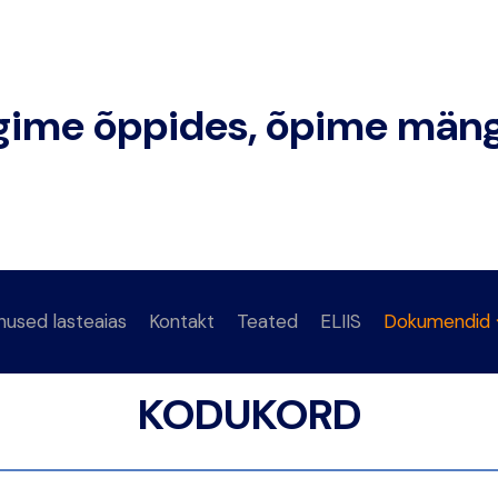
ime õppides, õpime mäng
nused lasteaias
Kontakt
Teated
ELIIS
Dokumendid
KODUKORD